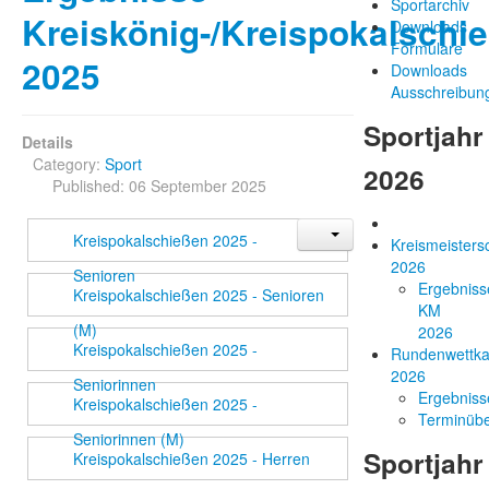
Sportarchiv
Kreiskönig-/Kreispokalschi
Downloads
Formulare
2025
Downloads
Ausschreibun
Sportjahr
Details
Category:
Sport
2026
Published: 06 September 2025
Kreispokalschießen 2025 -
Kreismeisters
2026
Senioren
Ergebniss
Kreispokalschießen 2025 - Senioren
KM
(M)
2026
Kreispokalschießen 2025 -
Rundenwettk
2026
Seniorinnen
Ergebniss
Kreispokalschießen 2025 -
Terminübe
Seniorinnen (M)
Sportjahr
Kreispokalschießen 2025 - Herren