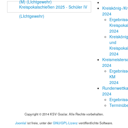
(M) (LIchtgewehr)
Kreispokalschießen 2025 - Schüler IV
Kreiskönig-/Kr
2024
(LIchtgewehr)
Ergebniss
Kreispoka
2024
Kreisköni
und
Kreispoka
2024
Kreismeisters
2024
Ergebniss
KM
2024
Rundenwettk
2024
Ergebniss
Terminübe
Copyright © 2014 KSV Goslar. Alle Rechte vorbehalten.
Joomla!
ist freie, unter der
GNU/GPL-Lizenz
veröffentlichte Software.